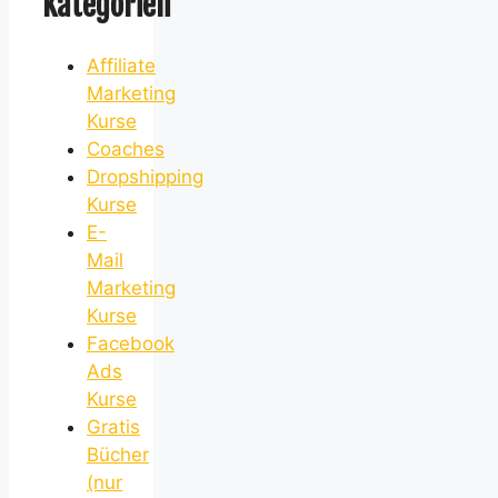
Kategorien
Affiliate
Marketing
Kurse
Coaches
Dropshipping
Kurse
E-
Mail
Marketing
Kurse
Facebook
Ads
Kurse
Gratis
Bücher
(nur