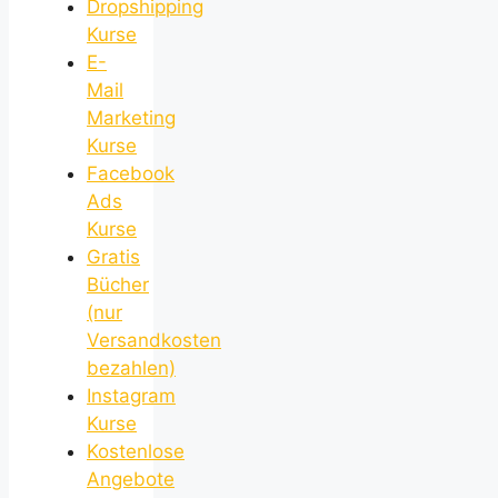
Dropshipping
Kurse
E-
Mail
Marketing
Kurse
Facebook
Ads
Kurse
Gratis
Bücher
(nur
Versandkosten
bezahlen)
Instagram
Kurse
Kostenlose
Angebote